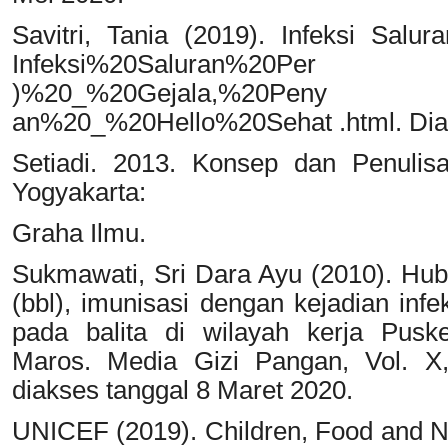
Savitri, Tania (2019). Infeksi Salur
Infeksi%20Saluran%20Per
)%20_%20Gejala,%20Peny 
an%20_%20Hello%20Sehat .html. Diak
Setiadi. 2013. Konsep dan Penulis
Yogyakarta:
Graha Ilmu.
Sukmawati, Sri Dara Ayu (2010). Hubu
(bbl), imunisasi dengan kejadian inf
pada balita di wilayah kerja Pus
Maros. Media Gizi Pangan, Vol. X,
diakses tanggal 8 Maret 2020.
UNICEF (2019). Children, Food and Nu