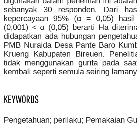
digunakan dalam penelitian ini adala
sebanyak 30 responden. Dari hasi
kepercayaan 95% (α = 0,05) hasil 
(0,001) < α (0,05) berarti Ha diter
didapatkan ada hubungan pengetahua
PMB Nuraida Desa Pante Baro Kumb
Krueng Kabupaten Bireuen. Peneliti
tidak menggunakan gurita pada saa
kembali seperti semula seiring laman
KEYWORDS
Pengetahuan; perilaku; Pemakaian Gu