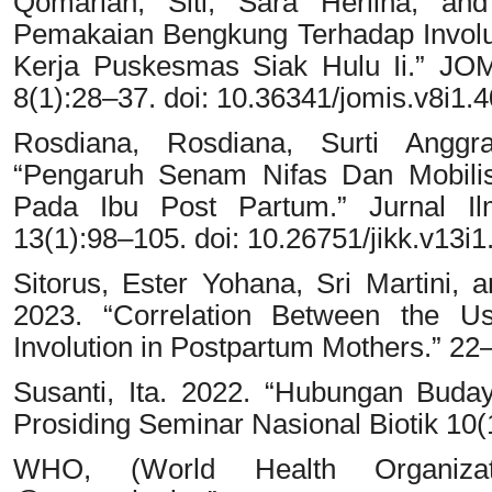
Qomariah, Siti, Sara Herlina, an
Pemakaian Bengkung Terhadap Involus
Kerja Puskesmas Siak Hulu Ii.” JOM
8(1):28–37. doi: 10.36341/jomis.v8i1.
Rosdiana, Rosdiana, Surti Anggr
“Pengaruh Senam Nifas Dan Mobilisa
Pada Ibu Post Partum.” Jurnal I
13(1):98–105. doi: 10.26751/jikk.v13i1
Sitorus, Ester Yohana, Sri Martini,
2023. “Correlation Between the U
Involution in Postpartum Mothers.” 22
Susanti, Ita. 2022. “Hubungan Bud
Prosiding Seminar Nasional Biotik 10(
WHO, (World Health Organizatio